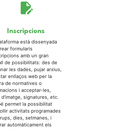
edit_document
Inscripcions
lataforma està dissenyada
rear formularis
cripcions amb un gran
ll de possibilitats: des de
ar les dades, pujar arxius,
tar enllaços web per la
ra de normatives o
macions i acceptar-les,
 d’imatge, signatures, etc.
 permet la possibilitat
ollir activitats programades
rups, dies, setmanes, i
rar automàticament els