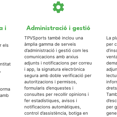
settings
a i
Administració i gestió
TPVSports també inclou una
La p
àmplia gamma de serveis
per c
 els
d’administració i gestió com les
d’ins
comunicacions amb arxius
venta
adjunts i notificacions per correu
deman
ntitat
i app, la signatura electrònica
adjun
,
segura amb doble verificació per
lectu
autoritzacions i permisos,
infor
formularis d’enquestes i
drets
forma
consultes per recollir opinions i
També
 amb
fer estadístiques, avisos i
d’esc
notificacions automàtiques,
per g
control d’assistència, botiga en
gene