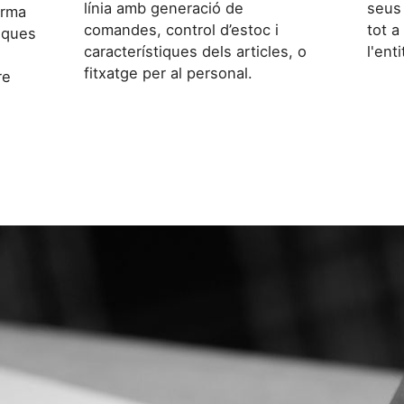
línia amb generació de
seus 
orma
comandes, control d’estoc i
tot a
iques
característiques dels articles, o
l'ent
fitxatge per al personal.
re