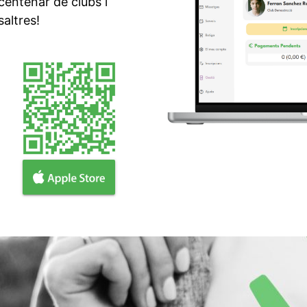
centenar de clubs i
saltres!