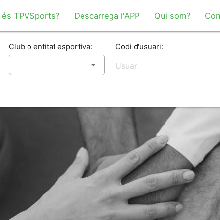
 és TPVSports?
Descarrega l'APP
Qui som?
Con
Club o entitat esportiva:
Codi d'usuari: