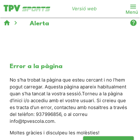
menu
Versió web
Menú
home
chevron_right
help
warning
Alerta
Error a la pàgina
No s'ha trobat la pàgina que esteu cercant i no l'hem
pogut carregar. Aquesta pàgina apareix habitualment
quan s'ha tancat la vostra sessió.Torneu a la pàgina
d'inici i/o accediu amb el vostre usuari. Si creieu que
es tracta d'un error, contacteu amb nosaltres a través
del telèfon: 937996856, o al correu
info@tpvescola.com.
Moltes gràcies i disculpeu les molèsties!